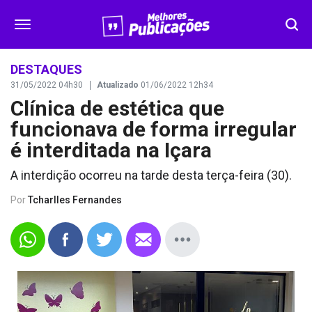
SEGURANÇA
DESTAQUES
31/05/2022 04h30
Atualizado
01/06/2022 12h34
Clínica de estética que
DESTAQUES
funcionava de forma irregular
VÍDEOS
é interditada na Içara
A interdição ocorreu na tarde desta terça-feira (30).
OPINIÃO
Por
Tcharlles Fernandes
CONTATO