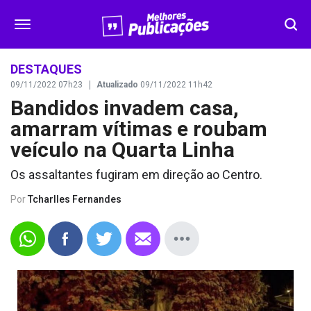
SEGURANÇA
DESTAQUES
09/11/2022 07h23
Atualizado
09/11/2022 11h42
Bandidos invadem casa,
DESTAQUES
amarram vítimas e roubam
VÍDEOS
veículo na Quarta Linha
Os assaltantes fugiram em direção ao Centro.
OPINIÃO
Por
Tcharlles Fernandes
CONTATO