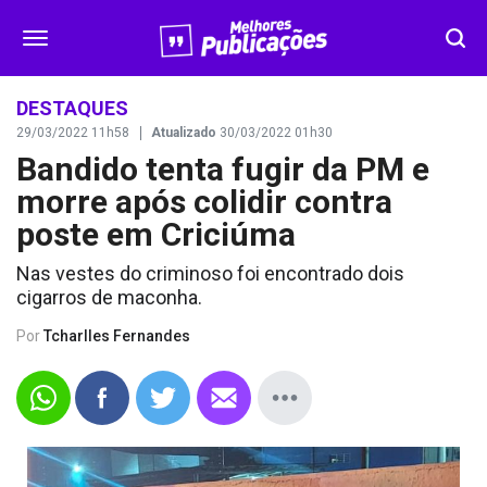
SEGURANÇA
DESTAQUES
29/03/2022 11h58
Atualizado
30/03/2022 01h30
Bandido tenta fugir da PM e
DESTAQUES
morre após colidir contra
VÍDEOS
poste em Criciúma
Nas vestes do criminoso foi encontrado dois
OPINIÃO
cigarros de maconha.
Por
Tcharlles Fernandes
CONTATO