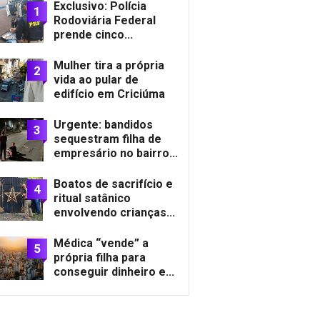
Exclusivo: Polícia
1
Rodoviária Federal
prende cinco...
Mulher tira a própria
2
vida ao pular de
edifício em Criciúma
Urgente: bandidos
3
sequestram filha de
empresário no bairro...
Boatos de sacrifício e
4
ritual satânico
envolvendo crianças...
Médica “vende” a
5
própria filha para
conseguir dinheiro e...