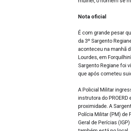
mulher, o homem se m
Nota oficial
É com grande pesar que
da 3º Sargento Regiane
aconteceu na manhã des
Lourdes, em Forquilhin
Sargento Regiane foi v
que após cometeu suic
A Policial Militar ing
instrutora do PROERD 
proximidade. A Sargent
Polícia Militar (PM) de 
Geral de Perícias (IGP) 
também está no local.