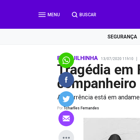
BUSCAR
SEGURANÇA
FORQUILHINHA
13/07/2020 11h10
Tragédia em F
companheiro
A ocorrência está em andame
Por
Tcharlles Fernandes