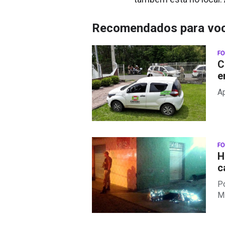
Recomendados para vo
FO
C
e
Ap
FO
H
c
Po
Mi