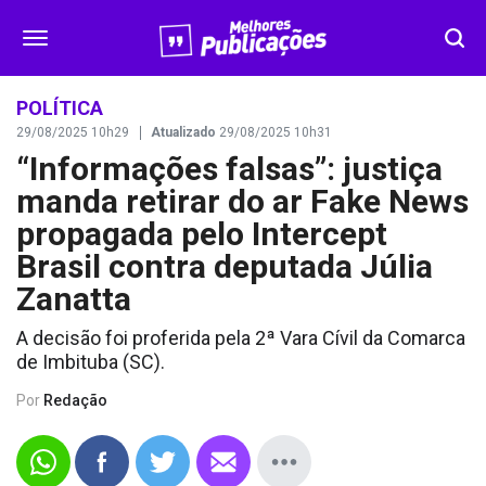
SEGURANÇA
POLÍTICA
29/08/2025 10h29
Atualizado
29/08/2025 10h31
“Informações falsas”: justiça
DESTAQUES
manda retirar do ar Fake News
VÍDEOS
propagada pelo Intercept
Brasil contra deputada Júlia
OPINIÃO
Zanatta
A decisão foi proferida pela 2ª Vara Cívil da Comarca
CONTATO
de Imbituba (SC).
Por
Redação